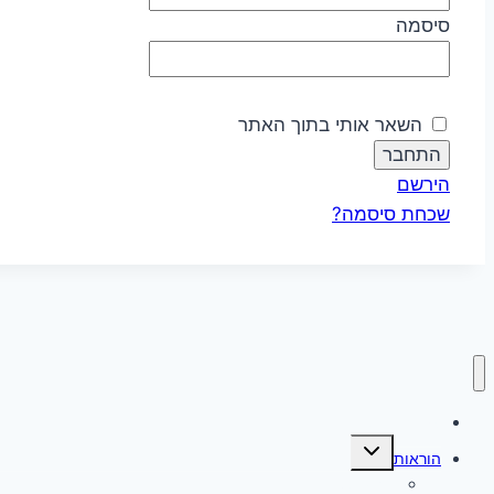
סיסמה
השאר אותי בתוך האתר
הירשם
שכחת סיסמה?
עמוד הבית
Expand
הוראות
child
menu
הוראות לנבחן