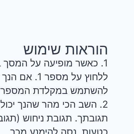
הוראות שימוש
1. כאשר מופיעה על המסך ב
להשתמש במקלדת המספרים (Numeric Key Pad) בצד ימין של לוח 
תגובתך. תגובת ניחוש (תגוב
כטעות, נסה להימנע מכך.